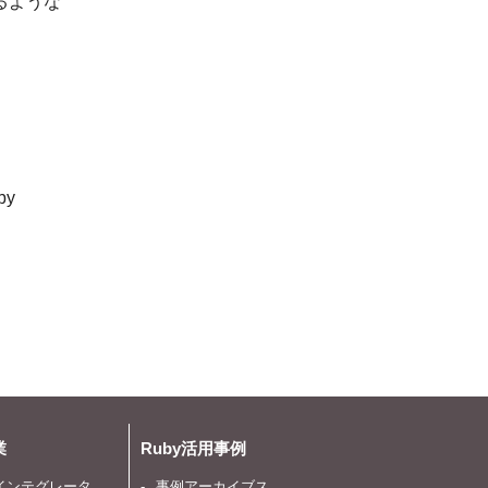
るような
y
業
Ruby活用事例
インテグレータ
事例アーカイブス