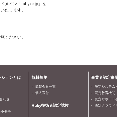
ン『ruby.or.jp』を
いいたします。
ご覧ください。
ーションとは
協賛募集
事業者認定事
協賛会員一覧
認定システム
個人寄付
認定教育機関
合わせ
認定サポート
Ruby技術者認定試験
認定クラウド
記念小冊子