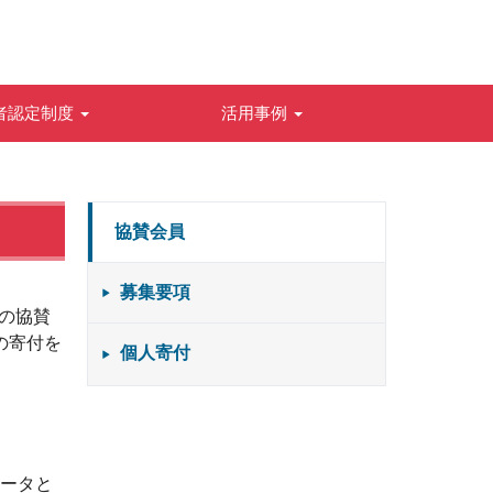
者認定制度
活用事例
協賛会員
募集要項
らの協賛
の寄付を
個人寄付
ポータと