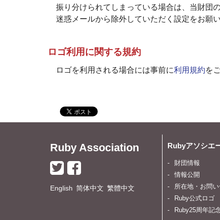
振り分けられてしまっている場合は、当財団のドメイ
迷惑メールから除外していただく設定をお願
ロゴ利用に関する規約
ロゴを利用される場合には事前に
利用規約
を
Ruby Association
Rubyアソシエ
財団情報
情報公開
所在地・お問い
English
简体中文
繁體中文
Ruby公式ロゴ
Ruby25周年