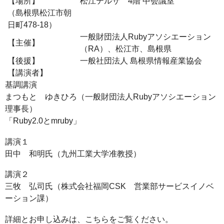
【場所】
松江テルサ 4階 中会議室
（島根県松江市朝
日町478-18）
一般財団法人Rubyアソシエーション
【主催】
（RA）、松江市、島根県
【後援】
一般社団法人 島根県情報産業協会
【講演者】
基調講演
まつもと ゆきひろ（一般財団法人Rubyアソシエーション
理事長）
「Ruby2.0とmruby」
講演１
田中 和明氏（九州工業大学准教授）
講演２
三牧 弘司氏（株式会社福岡CSK 営業部サービスイノベ
ーション課）
詳細とお申し込みは、こちらをご覧ください。