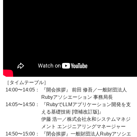
［タイムテーブル］
14:00〜14:05：
『開会挨拶』 前田 修吾／一般財団法人
Rubyアソシエーション 事務局長
14:05〜14:50：
『RubyでLLMアプリケーション開発を支
える基礎技術 [増補改訂版]』
伊藤 浩一／株式会社永和システムマネジ
メント エンジニアリングマネージャー
14:50〜15:00：
『閉会挨拶』一般財団法人Rubyアソシエ